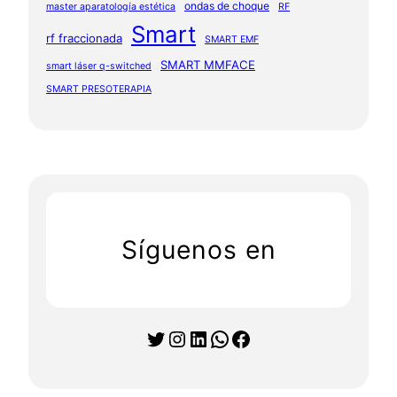
ondas de choque
master aparatología estética
RF
Smart
rf fraccionada
SMART EMF
SMART MMFACE
smart láser q-switched
SMART PRESOTERAPIA
Síguenos en
Twitter
Instagram
LinkedIn
WhatsApp
Facebook