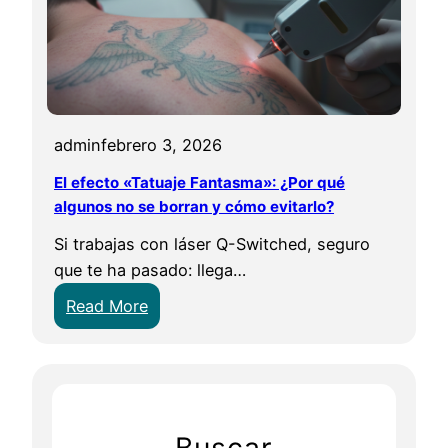
admin
febrero 3, 2026
El efecto «Tatuaje Fantasma»: ¿Por qué
algunos no se borran y cómo evitarlo?
Si trabajas con láser Q-Switched, seguro
que te ha pasado: llega…
:
Read More
E
l
e
f
e
Buscar