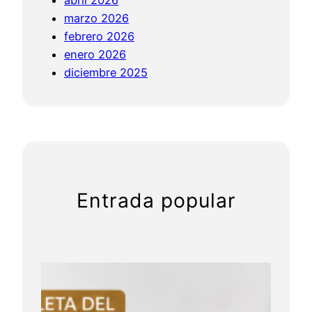
m
marzo 2026
a
febrero 2026
»
enero 2026
:
diciembre 2025
¿
P
o
r
q
u
é
Entrada popular
a
l
g
u
n
o