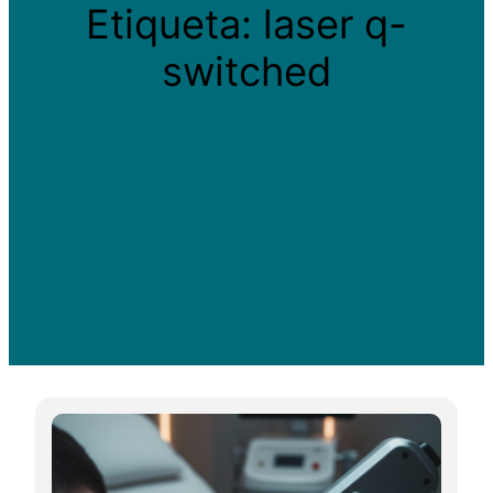
Etiqueta:
laser q-
switched