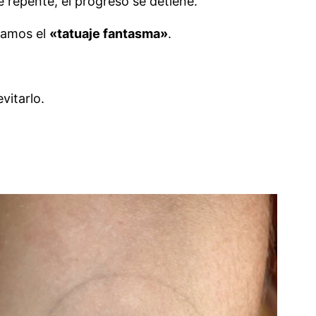
de repente, el progreso se detiene.
amamos el
«tatuaje fantasma»
.
vitarlo.