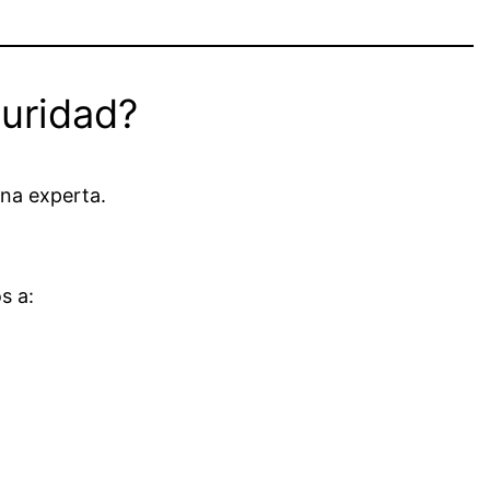
guridad?
 una experta.
s a: