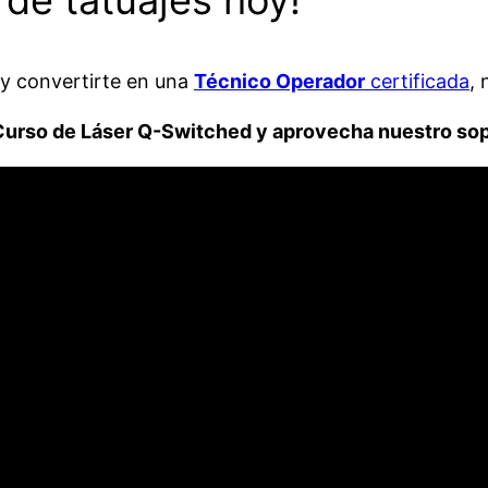
 y convertirte en una
Técnico Operador
certificada
, 
 Curso de Láser Q-Switched y aprovecha nuestro so