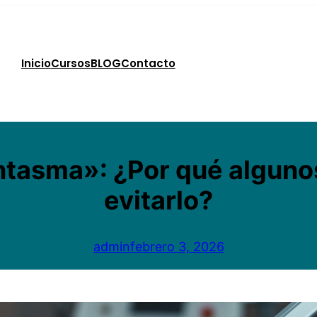
Inicio
Cursos
BLOG
Contacto
antasma»: ¿Por qué alguno
evitarlo?
admin
febrero 3, 2026