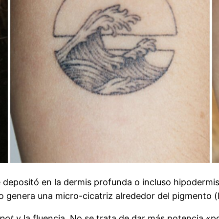
e depositó en la dermis profunda o incluso hipodermis, 
o genera una micro-cicatriz alrededor del pigmento (l
pot
y la fluencia. No se trata de dar más potencia «po