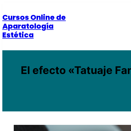
Saltar
al
Cursos Online de
contenido
Aparatología
Estética
El efecto «Tatuaje F