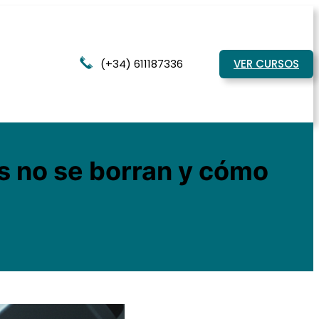
(+34) 611187336
VER CURSOS
s no se borran y cómo