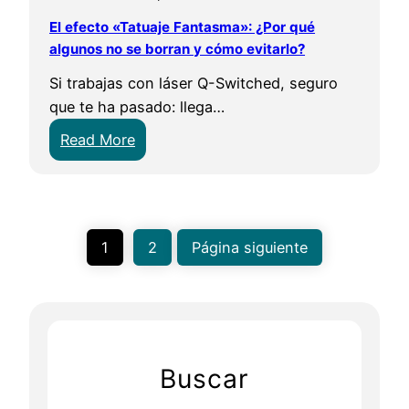
D
y
El efecto «Tatuaje Fantasma»: ¿Por qué
,
a
algunos no se borran y cómo evitarlo?
2
n
2
Si trabajas con láser Q-Switched, seguro
o
D
que te ha pasado: llega…
s
…
e
:
Read More
¿
b
E
M
o
l
a
r
e
r
r
f
1
2
Página siguiente
k
a
e
e
m
c
t
á
t
i
s
o
n
»
«
g
Buscar
?
T
o
a