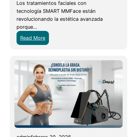
Los tratamientos faciales con
tecnología SMART MMFace están
revolucionando la estética avanzada
porque…
:
Read More
¿
P
o
r
q
u
é
a
l
g
u
n
admin
febrero 20, 2026