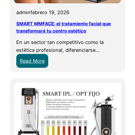
l
o
o
admin
febrero 19, 2026
w
s
F
SMART MMFACE: el tratamiento facial que
d
i
transformará tu centro estético
i
t
e
En un sector tan competitivo como la
P
n
estética profesional, diferenciarse…
r
t
:
Read More
o
e
S
:
s
M
L
d
A
a
u
R
N
r
T
u
a
e
n
M
v
t
M
a
e
F
E