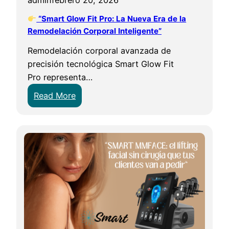
a
“Smart Glow Fit Pro: La Nueva Era de la
s
Remodelación Corporal Inteligente”
p
e
Remodelación corporal avanzada de
r
precisión tecnológica Smart Glow Fit
s
Pro representa…
o
:
Read More
n
a
s
“
s
S
i
m
e
a
n
r
t
t
e
G
n
l