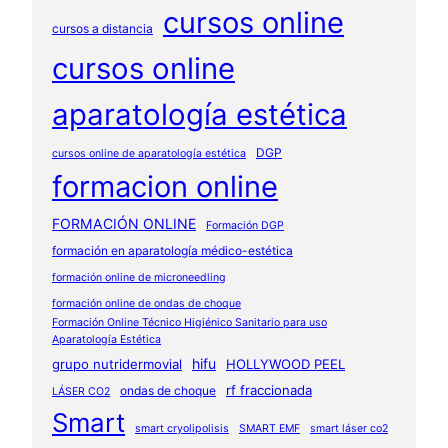
cursos online
cursos a distancia
cursos online
aparatología estética
DGP
cursos online de aparatología estética
formacion online
FORMACIÓN ONLINE
Formación DGP
formación en aparatología médico-estética
formación online de microneedling
formación online de ondas de choque
Formación Online Técnico Higiénico Sanitario para uso
Aparatología Estética
hifu
grupo nutridermovial
HOLLYWOOD PEEL
rf fraccionada
ondas de choque
LÁSER CO2
Smart
smart cryolipolisis
SMART EMF
smart láser co2