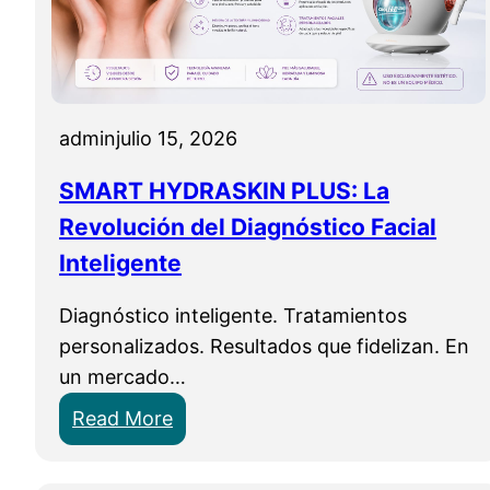
c
i
r
ó
o
n
n
C
e
o
admin
julio 15, 2026
e
r
d
p
SMART HYDRASKIN PLUS: La
l
o
Revolución del Diagnóstico Facial
i
r
Inteligente
n
a
g
l
Diagnóstico inteligente. Tratamientos
P
P
personalizados. Resultados que fidelizan. En
r
r
un mercado…
o
o
:
Read More
f
f
S
e
e
M