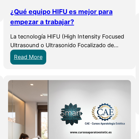
n
c
¿Qué equipo HIFU es mejor para
o
empezar a trabajar?
r
La tecnología HIFU (High Intensity Focused
p
Ultrasound o Ultrasonido Focalizado de…
o
r
:
Read More
a
¿
l
Q
i
u
n
é
t
e
e
q
l
u
i
i
g
p