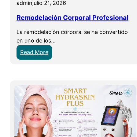
d
admin
julio 21, 2026
e
Remodelación Corporal Profesional
l
D
La remodelación corporal se ha convertido
e
en uno de los…
r
m
:
Read More
a
R
p
e
e
m
n
o
y
d
e
e
l
l
M
a
i
c