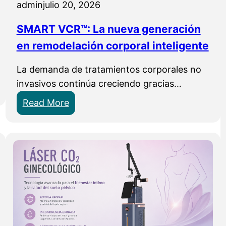
P
admin
julio 20, 2026
r
SMART VCR™: La nueva generación
o
f
en remodelación corporal inteligente
e
La demanda de tratamientos corporales no
s
invasivos continúa creciendo gracias…
i
o
:
Read More
n
S
a
M
l
A
e
R
s
T
e
V
n
C
A
R