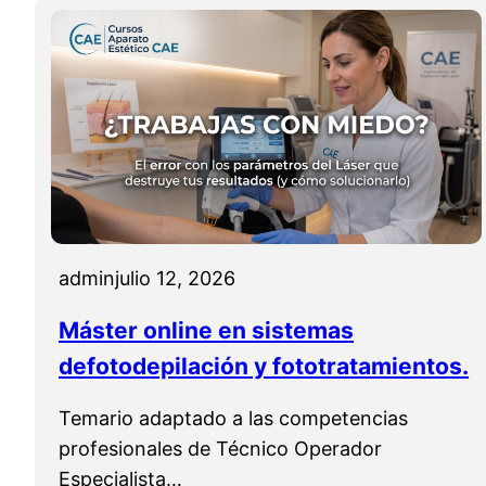
s
s
A
i
i
R
o
o
T
n
n
H
a
a
Y
l
l
D
R
A
S
admin
julio 12, 2026
K
I
Máster online en sistemas
N
defotodepilación y fototratamientos.
P
L
Temario adaptado a las competencias
U
profesionales de Técnico Operador
S
Especialista…