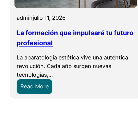
s
D
i
i
admin
julio 11, 2026
s
a
t
g
La formación que impulsará tu futuro
e
n
profesional
m
ó
a
s
La aparatología estética vive una auténtica
s
t
revolución. Cada año surgen nuevas
d
i
tecnologías,…
e
c
:
Read More
f
o
L
o
F
a
t
a
f
o
c
o
d
i
r
e
a
m