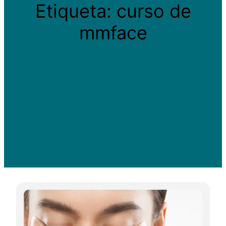
Etiqueta:
curso de
mmface