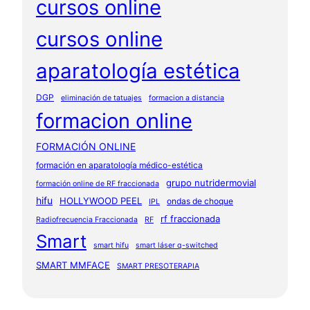
cursos online
cursos online
aparatología estética
DGP
eliminación de tatuajes
formacion a distancia
formacion online
FORMACIÓN ONLINE
formación en aparatología médico-estética
grupo nutridermovial
formación online de RF fraccionada
hifu
HOLLYWOOD PEEL
ondas de choque
IPL
rf fraccionada
Radiofrecuencia Fraccionada
RF
Smart
smart hifu
smart láser q-switched
SMART MMFACE
SMART PRESOTERAPIA