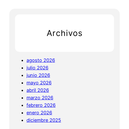
o
u
c
r
I
n
i
c
n
a
a
h
v
s
l
Archivos
a
p
s
s
e
i
i
r
n
v
s
c
agosto 2026
o
o
i
julio 2026
s
n
r
junio 2026
a
u
mayo 2026
s
g
abril 2026
s
í
marzo 2026
i
a
febrero 2026
e
enero 2026
n
diciembre 2025
t