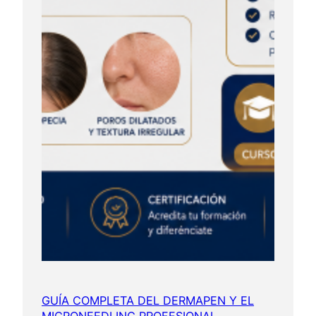
i
a
l
c
o
n
M
M
F
a
c
e
?
GUÍA COMPLETA DEL DERMAPEN Y EL