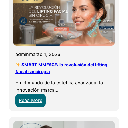
s
a
l
a
s
B
o
admin
marzo 1, 2026
l
SMART MMFACE: la revolución del lifting
s
facial sin cirugía
a
s
En el mundo de la estética avanzada, la
e
innovación marca…
n
:
Read More
l
o
s
S
O