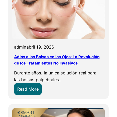
admin
abril 19, 2026
Adiós a las Bolsas en los Ojos: La Revolución
de los Tratamientos No Invasivos
Durante años, la única solución real para
las bolsas palpebrales…
:
Read More
A
d
i
ó