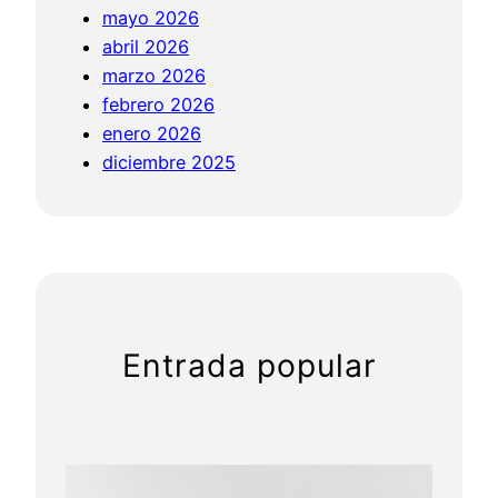
mayo 2026
c
abril 2026
c
marzo 2026
i
febrero 2026
o
enero 2026
n
diciembre 2025
a
d
a
s
Entrada popular