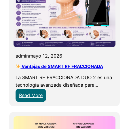
admin
mayo 12, 2026
Ventajas de SMART RF FRACCIONADA
La SMART RF FRACCIONADA DUO 2 es una
tecnología avanzada diseñada para…
:
Read More
V
e
n