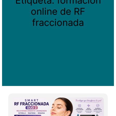
Etiqueta:
formación
online de RF
fraccionada