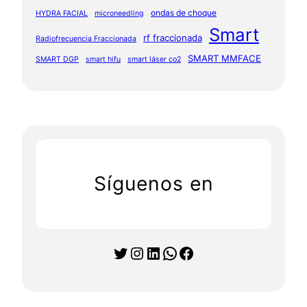
ondas de choque
HYDRA FACIAL
microneedling
Smart
rf fraccionada
Radiofrecuencia Fraccionada
SMART MMFACE
SMART DGP
smart hifu
smart láser co2
Síguenos en
Twitter
Instagram
LinkedIn
WhatsApp
Facebook