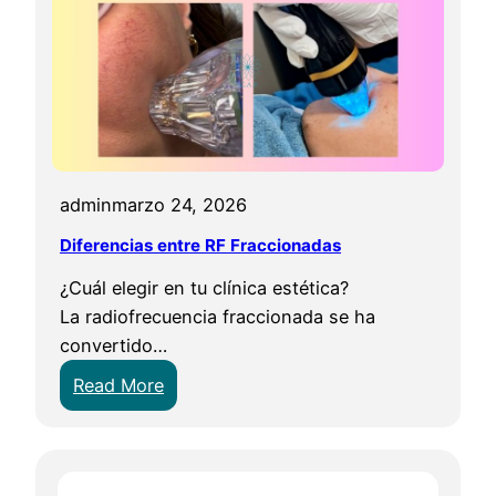
t
a
j
a
s
d
e
admin
marzo 24, 2026
S
M
Diferencias entre RF Fraccionadas
A
¿Cuál elegir en tu clínica estética?
R
La radiofrecuencia fraccionada se ha
T
convertido…
R
:
Read More
F
D
F
i
R
f
A