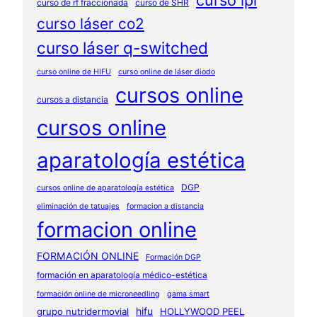
curso ipl
curso de rf fraccionada
curso de SHR
curso láser co2
curso láser q-switched
curso online de HIFU
curso online de láser diodo
cursos online
cursos a distancia
cursos online
aparatología estética
DGP
cursos online de aparatología estética
eliminación de tatuajes
formacion a distancia
formacion online
FORMACIÓN ONLINE
Formación DGP
formación en aparatología médico-estética
formación online de microneedling
gama smart
hifu
grupo nutridermovial
HOLLYWOOD PEEL