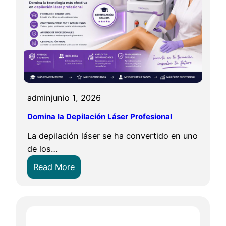
admin
junio 1, 2026
Domina la Depilación Láser Profesional
La depilación láser se ha convertido en uno
de los…
:
Read More
D
o
m
i