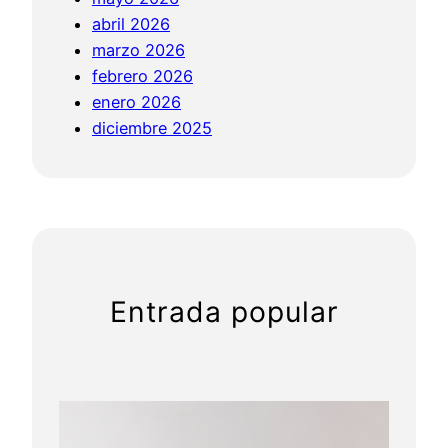
e
abril 2026
r
marzo 2026
P
febrero 2026
r
enero 2026
o
diciembre 2025
f
e
s
i
o
n
a
Entrada popular
l