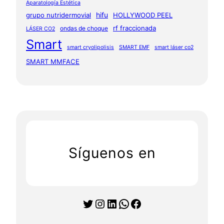
Aparatología Estética
hifu
grupo nutridermovial
HOLLYWOOD PEEL
rf fraccionada
ondas de choque
LÁSER CO2
Smart
smart cryolipolisis
SMART EMF
smart láser co2
SMART MMFACE
Síguenos en
Twitter
Instagram
LinkedIn
WhatsApp
Facebook