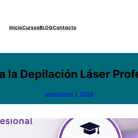
Inicio
Cursos
BLOG
Contacto
 la Depilación Láser Prof
admin
junio 1, 2026