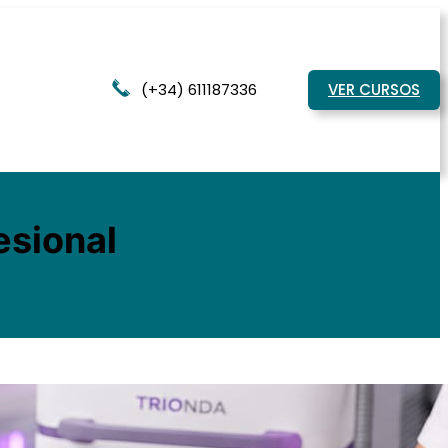
(+34) 611187336
VER CURSOS
esional