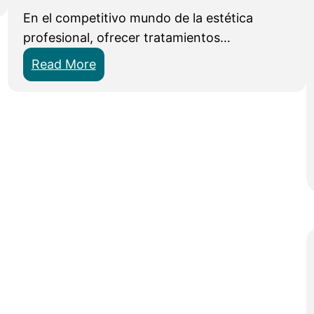
En el competitivo mundo de la estética
profesional, ofrecer tratamientos…
:
Read More
P
a
c
k
F
a
c
i
a
l
A
v