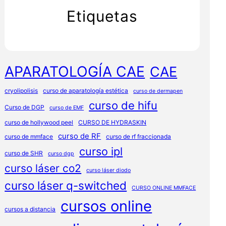
Etiquetas
APARATOLOGÍA CAE
CAE
cryolipolisis
curso de aparatología estética
curso de dermapen
curso de hifu
Curso de DGP
curso de EMF
curso de hollywood peel
CURSO DE HYDRASKIN
curso de RF
curso de mmface
curso de rf fraccionada
curso ipl
curso de SHR
curso dgp
curso láser co2
curso láser diodo
curso láser q-switched
CURSO ONLINE MMFACE
cursos online
cursos a distancia