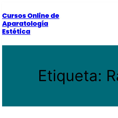
Saltar
al
Cursos Online de
contenido
Aparatología
Estética
Etiqueta:
R