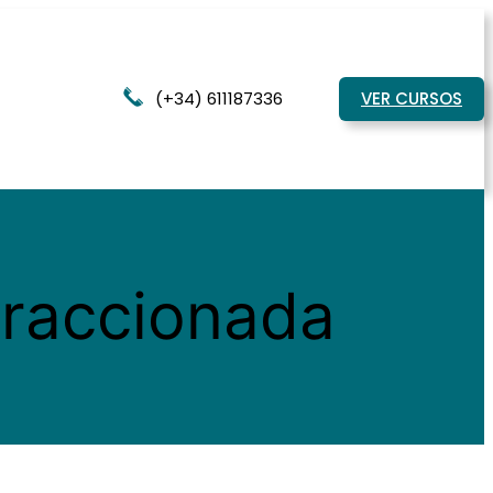
(+34) 611187336
VER CURSOS
Fraccionada