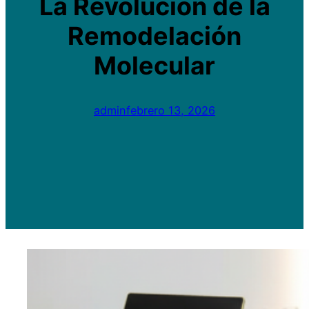
La Revolución de la
Remodelación
Molecular
admin
febrero 13, 2026