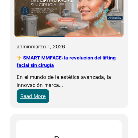
admin
marzo 1, 2026
SMART MMFACE: la revolución del lifting
facial sin cirugía
En el mundo de la estética avanzada, la
innovación marca…
:
Read More
S
M
A