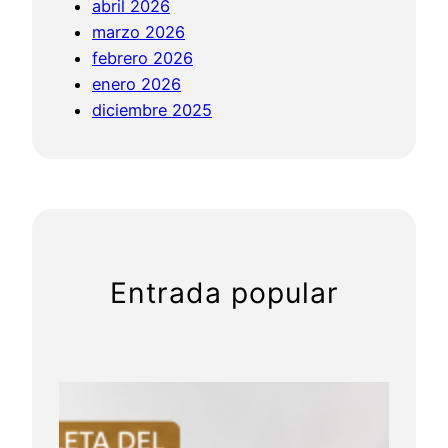
abril 2026
c
marzo 2026
i
febrero 2026
ó
enero 2026
n
diciembre 2025
d
e
l
l
i
f
t
Entrada popular
i
n
g
f
a
c