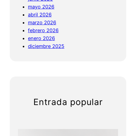
d
mayo 2026
i
abril 2026
o
marzo 2026
d
febrero 2026
o
enero 2026
v
diciembre 2025
s
I
P
L
v
s
A
Entrada popular
l
e
j
a
n