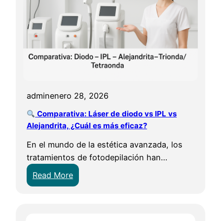
admin
enero 28, 2026
Comparativa: Láser de diodo vs IPL vs
Alejandrita, ¿Cuál es más eficaz?
En el mundo de la estética avanzada, los
tratamientos de fotodepilación han…
:
Read More
C
o