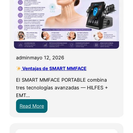
admin
mayo 12, 2026
Ventajas de SMART MMFACE
El SMART MMFACE PORTABLE combina
tres tecnologías avanzadas — HILFES +
EMT…
:
Read More
V
e