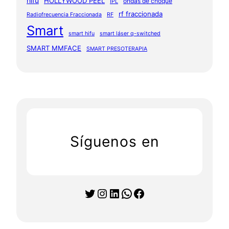
hifu
HOLLYWOOD PEEL
ondas de choque
IPL
rf fraccionada
Radiofrecuencia Fraccionada
RF
Smart
smart hifu
smart láser q-switched
SMART MMFACE
SMART PRESOTERAPIA
Síguenos en
Twitter
Instagram
LinkedIn
WhatsApp
Facebook