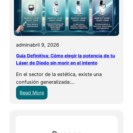
admin
abril 9, 2026
Guía Definitiva: Cómo elegir la potencia de tu
Láser de Diodo sin morir en el intento
En el sector de la estética, existe una
confusión generalizada:…
:
Read More
G
u
í
a
D