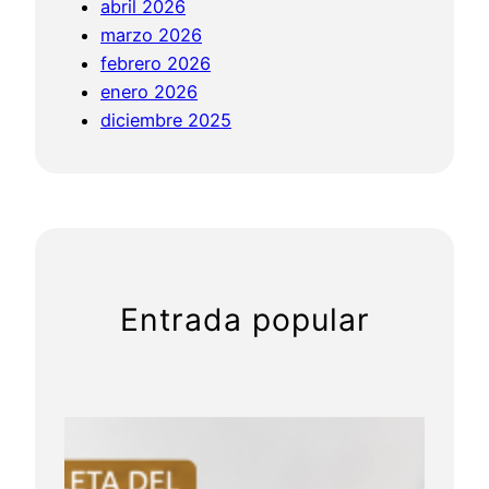
abril 2026
g
marzo 2026
i
febrero 2026
r
enero 2026
l
diciembre 2025
a
p
o
t
e
n
c
Entrada popular
i
a
d
e
t
u