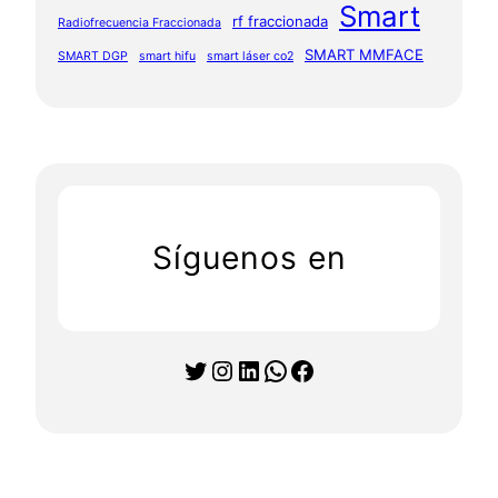
Smart
rf fraccionada
Radiofrecuencia Fraccionada
SMART MMFACE
SMART DGP
smart hifu
smart láser co2
Síguenos en
Twitter
Instagram
LinkedIn
WhatsApp
Facebook