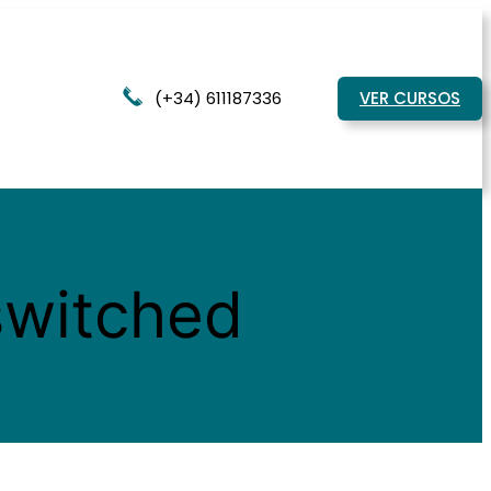
(+34) 611187336
VER CURSOS
switched