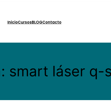
Inicio
Cursos
BLOG
Contacto
a:
smart láser q-