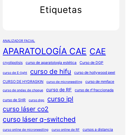
Etiquetas
ANALIZADOR FACIAL
APARATOLOGÍA CAE
CAE
cryolipolisis
curso de aparatología estética
Curso de DGP
curso de hifu
curso de hollywood peel
curso de E-light
CURSO DE HYDRASKIN
curso de mmface
curso de microneedling
curso de RF
curso de rf fraccionada
curso de ondas de choque
curso ipl
curso de SHR
curso dgp
curso láser co2
curso láser q-switched
cursos a distancia
curso online de microneedling
curso online de RF