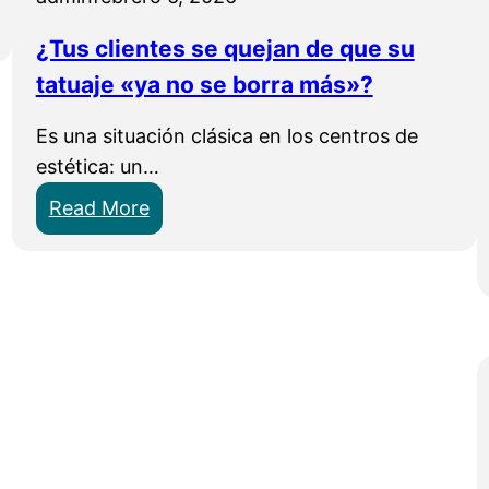
¿Tus clientes se quejan de que su
tatuaje «ya no se borra más»?
Es una situación clásica en los centros de
estética: un…
:
Read More
¿
T
u
s
c
l
i
e
n