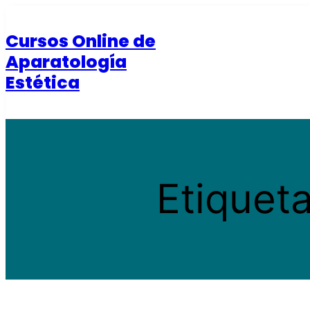
Saltar
al
Cursos Online de
contenido
Aparatología
Estética
Etiquet