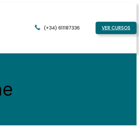
(+34) 611187336
VER CURSOS
ae