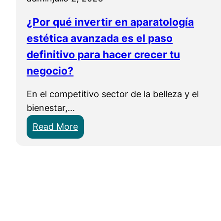
¿Por qué invertir en aparatología
estética avanzada es el paso
definitivo para hacer crecer tu
negocio?
En el competitivo sector de la belleza y el
bienestar,…
:
Read More
¿
P
o
r
q
u