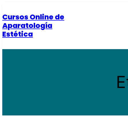
Saltar
al
Cursos Online de
contenido
Aparatología
Estética
E