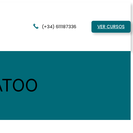
(+34) 611187336
VER CURSOS
ATOO