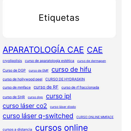
Etiquetas
APARATOLOGÍA CAE
CAE
cryolipolisis
curso de aparatología estética
curso de dermapen
curso de hifu
Curso de DGP
curso de EMF
curso de hollywood peel
CURSO DE HYDRASKIN
curso de RF
curso de mmface
curso de rf fraccionada
curso ipl
curso de SHR
curso dgp
curso láser co2
curso láser diodo
curso láser q-switched
CURSO ONLINE MMFACE
cursos online
cursos a distancia