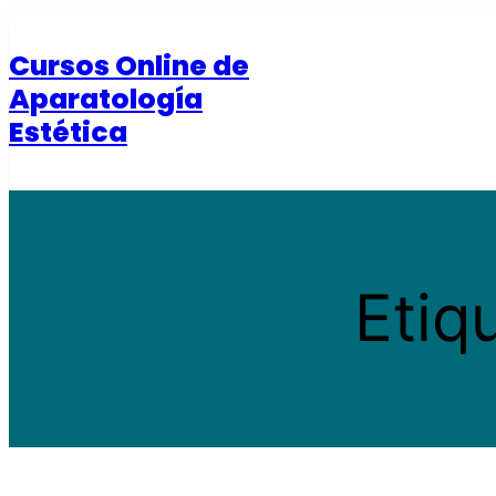
Saltar
al
Cursos Online de
contenido
Aparatología
Estética
Etiq