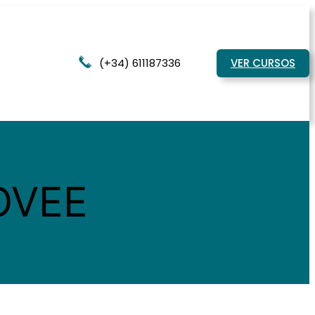
(+34) 611187336
VER CURSOS
OVEE