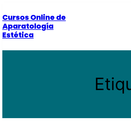
Saltar
al
Cursos Online de
contenido
Aparatología
Estética
Etiq