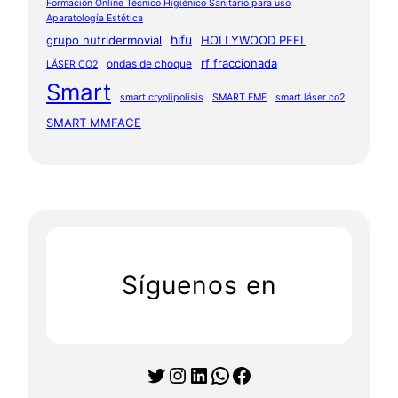
Formación Online Técnico Higiénico Sanitario para uso
Aparatología Estética
hifu
grupo nutridermovial
HOLLYWOOD PEEL
rf fraccionada
ondas de choque
LÁSER CO2
Smart
smart cryolipolisis
SMART EMF
smart láser co2
SMART MMFACE
Síguenos en
Twitter
Instagram
LinkedIn
WhatsApp
Facebook