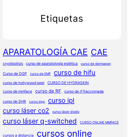
Etiquetas
APARATOLOGÍA CAE
CAE
cryolipolisis
curso de aparatología estética
curso de dermapen
curso de hifu
Curso de DGP
curso de EMF
curso de hollywood peel
CURSO DE HYDRASKIN
curso de RF
curso de mmface
curso de rf fraccionada
curso ipl
curso de SHR
curso dgp
curso láser co2
curso láser diodo
curso láser q-switched
CURSO ONLINE MMFACE
cursos online
cursos a distancia