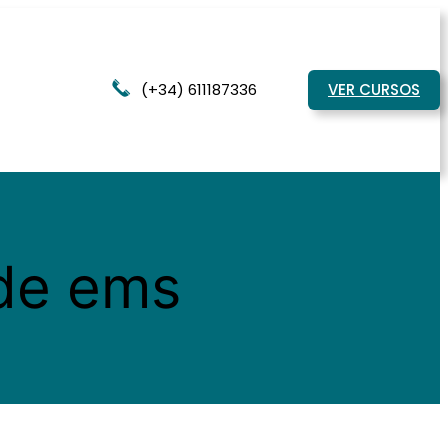
(+34) 611187336
VER CURSOS
 de ems