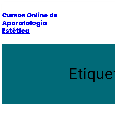
Saltar
al
Cursos Online de
contenido
Aparatología
Estética
Etique