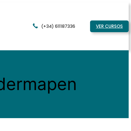
(+34) 611187336
VER CURSOS
 dermapen