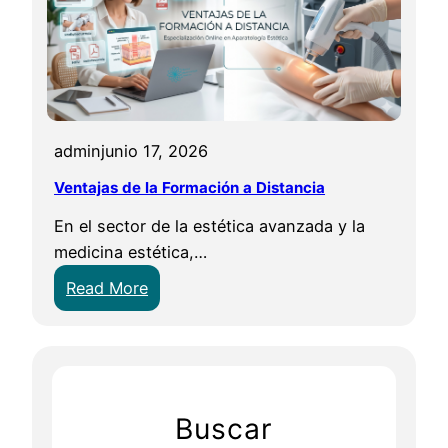
admin
junio 17, 2026
Ventajas de la Formación a Distancia
En el sector de la estética avanzada y la
medicina estética,…
:
Read More
V
e
n
t
a
Buscar
j