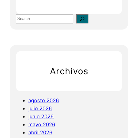
a
s
S
d
e
e
a
l
r
a
c
F
h
o
Archivos
r
m
a
c
agosto 2026
i
julio 2026
ó
junio 2026
n
mayo 2026
a
abril 2026
D