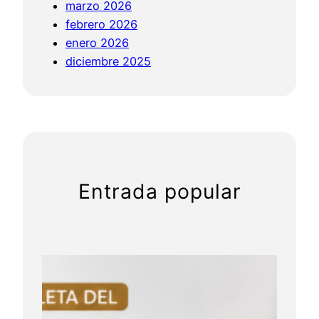
marzo 2026
i
febrero 2026
s
enero 2026
t
diciembre 2025
a
n
c
i
a
Entrada popular