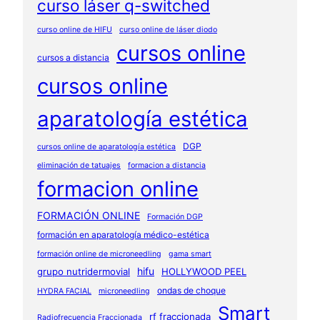
curso láser q-switched
curso online de HIFU
curso online de láser diodo
cursos online
cursos a distancia
cursos online
aparatología estética
DGP
cursos online de aparatología estética
eliminación de tatuajes
formacion a distancia
formacion online
FORMACIÓN ONLINE
Formación DGP
formación en aparatología médico-estética
formación online de microneedling
gama smart
hifu
grupo nutridermovial
HOLLYWOOD PEEL
ondas de choque
HYDRA FACIAL
microneedling
Smart
rf fraccionada
Radiofrecuencia Fraccionada