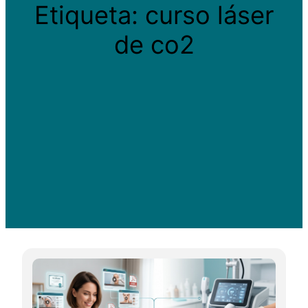
Etiqueta:
curso láser
de co2