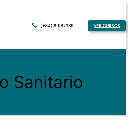
(+34) 611187336
VER CURSOS
o Sanitario