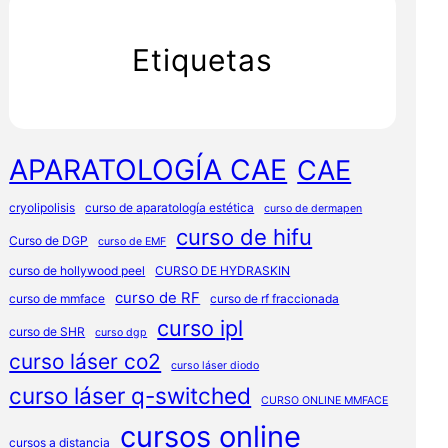
Etiquetas
APARATOLOGÍA CAE
CAE
cryolipolisis
curso de aparatología estética
curso de dermapen
curso de hifu
Curso de DGP
curso de EMF
curso de hollywood peel
CURSO DE HYDRASKIN
curso de RF
curso de mmface
curso de rf fraccionada
curso ipl
curso de SHR
curso dgp
curso láser co2
curso láser diodo
curso láser q-switched
CURSO ONLINE MMFACE
cursos online
cursos a distancia