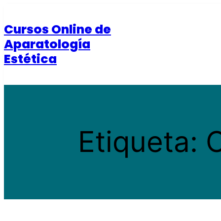
Saltar
al
Cursos Online de
contenido
Aparatología
Estética
Etiqueta:
C