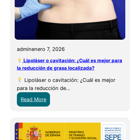
admin
enero 7, 2026
Lipoláser o cavitación: ¿Cuál es mejor para
la reducción de grasa localizada?
Lipoláser o cavitación: ¿Cuál es mejor
para la reducción de…
:
Read More
L
i
p