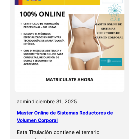
o
l
á
s
e
r
o
c
a
v
i
t
admin
diciembre 31, 2025
a
c
Master Online de Sistemas Reductores de
Volumen Corporal
i
ó
Esta Titulación contiene el temario
n