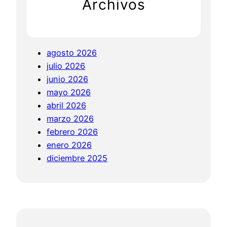
Archivos
S
l
i
a
s
r
t
e
agosto 2026
e
d
julio 2026
m
u
junio 2026
a
c
mayo 2026
s
c
abril 2026
R
i
marzo 2026
e
ó
febrero 2026
d
n
enero 2026
u
d
diciembre 2025
c
e
t
g
o
r
r
a
e
s