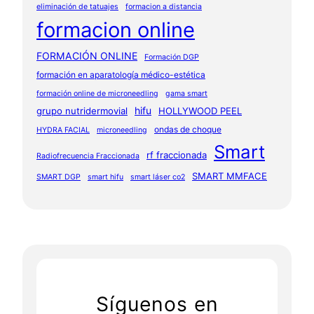
eliminación de tatuajes
formacion a distancia
formacion online
FORMACIÓN ONLINE
Formación DGP
formación en aparatología médico-estética
formación online de microneedling
gama smart
hifu
grupo nutridermovial
HOLLYWOOD PEEL
ondas de choque
HYDRA FACIAL
microneedling
Smart
rf fraccionada
Radiofrecuencia Fraccionada
SMART MMFACE
SMART DGP
smart hifu
smart láser co2
Síguenos en