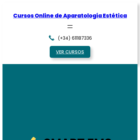
Saltar
al
Cursos Online de Aparatología Estética
contenido
(+34) 611187336
VER CURSOS