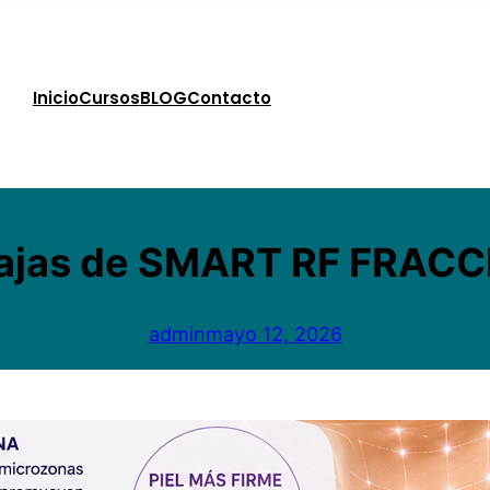
Inicio
Cursos
BLOG
Contacto
ajas de SMART RF FRAC
admin
mayo 12, 2026