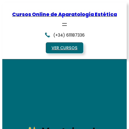
Saltar
al
Cursos Online de Aparatología Estética
contenido
(+34) 611187336
VER CURSOS