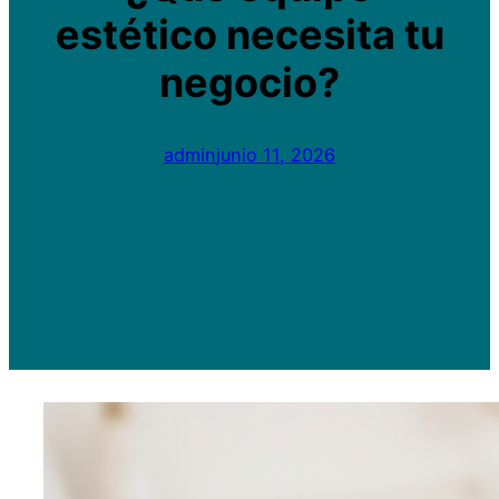
estético necesita tu
negocio?
admin
junio 11, 2026