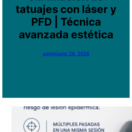
tatuajes con láser y
PFD | Técnica
avanzada estética
admin
junio 26, 2026