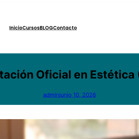
Inicio
Cursos
BLOG
Contacto
tación Oficial en Estética
admin
junio 10, 2026