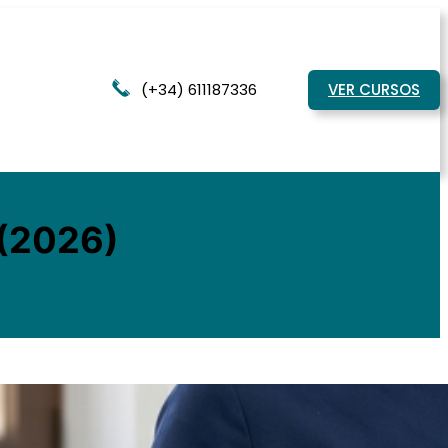
(+34) 611187336
VER CURSOS
 (2026)