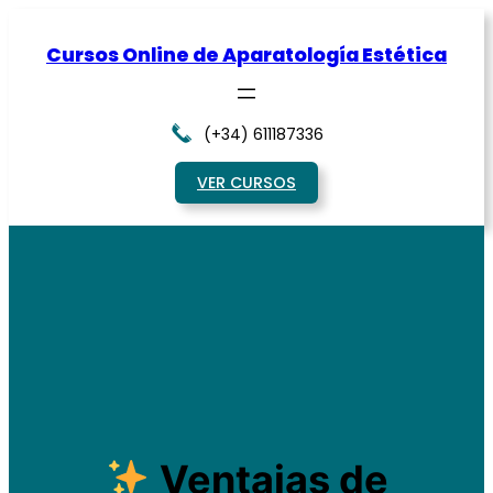
Saltar
al
Cursos Online de Aparatología Estética
contenido
(+34) 611187336
VER CURSOS
Ventajas de