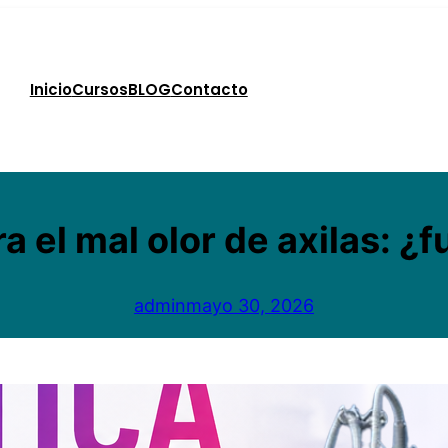
Inicio
Cursos
BLOG
Contacto
a el mal olor de axilas: ¿
admin
mayo 30, 2026