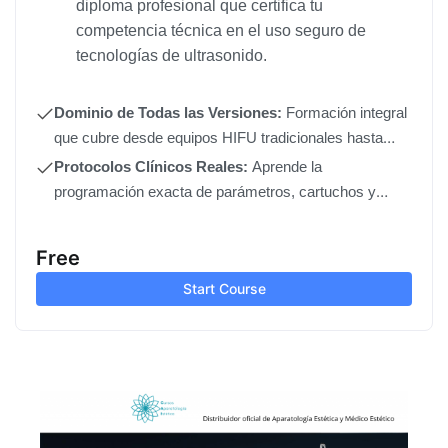
diploma profesional que certifica tu
competencia técnica en el uso seguro de
tecnologías de ultrasonido.
Dominio de Todas las Versiones:
Formación integral
que cubre desde equipos HIFU tradicionales hasta
sistemas avanzados (1D a 11D, 4D, Liposonix y Pen
Protocolos Clínicos Reales:
Aprende la
Radar).
programación exacta de parámetros, cartuchos y
líneas de disparo según la zona anatómica del
paciente.
Free
Start Course